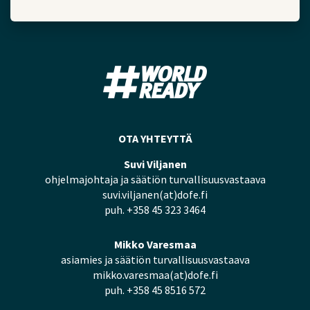
OTA YHTEYTTÄ
Suvi Viljanen
ohjelmajohtaja ja säätiön turvallisuusvastaava
suvi.viljanen(at)dofe.fi
puh. +358 45 323 3464
Mikko Varesmaa
asiamies ja säätiön turvallisuusvastaava
mikko.varesmaa(at)dofe.fi
puh. +358 45 8516 572