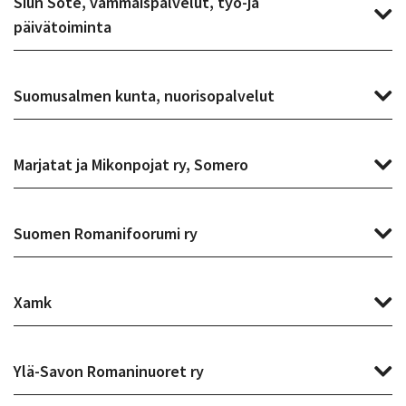
Siun Sote, vammaispalvelut, työ-ja
päivätoiminta
Suomusalmen kunta, nuorisopalvelut
Marjatat ja Mikonpojat ry, Somero
Suomen Romanifoorumi ry
Xamk
Ylä-Savon Romaninuoret ry