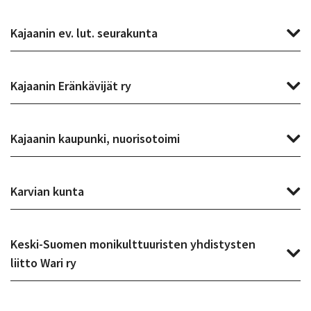
Kajaanin ev. lut. seurakunta
Kajaanin Eränkävijät ry
Kajaanin kaupunki, nuorisotoimi
Karvian kunta
Keski-Suomen monikulttuuristen yhdistysten
liitto Wari ry