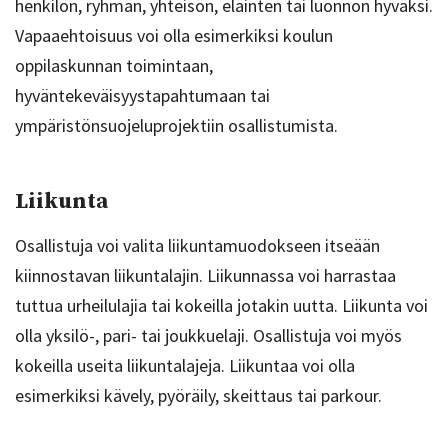
henkilön, ryhmän, yhteisön, eläinten tai luonnon hyväksi.
Vapaaehtoisuus voi olla esimerkiksi koulun
oppilaskunnan toimintaan,
hyväntekeväisyystapahtumaan tai
ympäristönsuojeluprojektiin osallistumista.
Liikunta
Osallistuja voi valita liikuntamuodokseen itseään
kiinnostavan liikuntalajin. Liikunnassa voi harrastaa
tuttua urheilulajia tai kokeilla jotakin uutta. Liikunta voi
olla yksilö-, pari- tai joukkuelaji. Osallistuja voi myös
kokeilla useita liikuntalajeja. Liikuntaa voi olla
esimerkiksi kävely, pyöräily, skeittaus tai parkour.