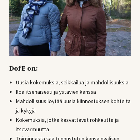
DofE on:
Uusia kokemuksia, seikkailua ja mahdollisuuksia
Iloa itsenäisesti ja ystävien kanssa
Mahdollisuus löytää uusia kiinnostuksen kohteita
ja kykyjä
Kokemuksia, jotka kasvattavat rohkeutta ja
itsevarmuutta
Toiminnasta saa tunnustetun kansainvälisen