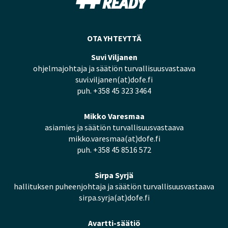
OTA YHTEYTTÄ
Suvi Viljanen
ohjelmajohtaja ja säätiön turvallisuusvastaava
suvi.viljanen(at)dofe.fi
puh. +358 45 323 3464
Mikko Varesmaa
asiamies ja säätiön turvallisuusvastaava
mikko.varesmaa(at)dofe.fi
puh. +358 45 8516 572
Sirpa Syrjä
hallituksen puheenjohtaja ja säätiön turvallisuusvastaava
sirpa.syrja(at)dofe.fi
Avartti-säätiö