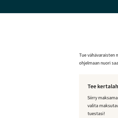
Tue vähävaraisten n
ohjelmaan nuori saa
Tee kertalah
Siirry maksamaa
valita maksutav
tuestasi!