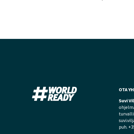
OTA Y
Suvi Vi
ohjelma
turvall
suvi.vil
puh. +3