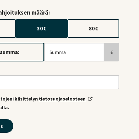
lahjoituksen määrä:
30
€
80
€
 summa:
€
tojeni käsittelyn
tietosuojaselosteen
lla.
us