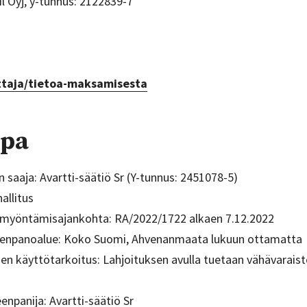
il Oyj, y-tunnus: 2122839-7
ttaja/tietoa-maksamisesta
upa
 saaja: Avartti-säätiö Sr (Y-tunnus: 2451078-5)
allitus
 myöntämisajankohta: RA/2022/1722 alkaen 7.12.2022
enpanoalue: Koko Suomi, Ahvenanmaata lukuun ottamatta
jen käyttötarkoitus: Lahjoituksen avulla tuetaan vähävarais
npanija: Avartti-säätiö Sr