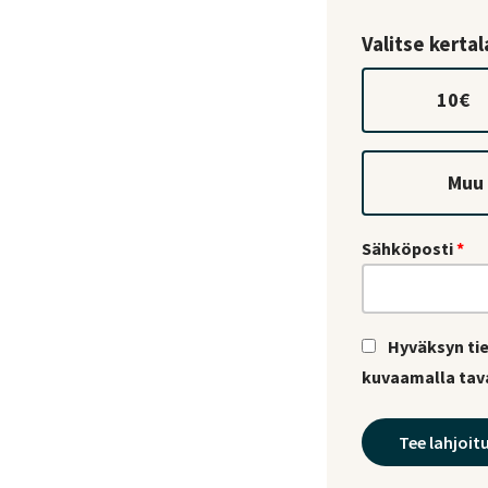
Valitse kerta
10
€
Muu
Sähköposti
*
Hyväksyn tie
kuvaamalla tava
Tee lahjoit