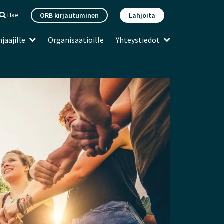
Hae
ORB kirjautuminen
Lahjoita
jaajille
Organisaatioille
Yhteystiedot