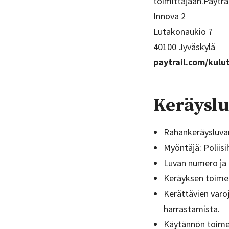
toimittajaan.Paytra
Innova 2
Lutakonaukio 7
40100 Jyväskylä
paytrail.com/kulu
Keräysl
Rahankeräysluvan
Myöntäjä: Poliisih
Luvan numero ja
Keräyksen toime
Kerättävien varo
harrastamista.
Käytännön toimee