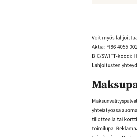
Voit myös lahjoitta
Aktia: FI86 4055 00
BIC/SWIFT-koodi: 
Lahjoitusten yhtey
Maksupa
Maksunvälityspalvel
yhteistyössä suomal
tiliotteella tai kor
toimilupa. Reklama