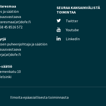
Varesmaa
SEURAA KANSAINVÄLISTÄ
s ja säätiön
TOIMINTAA
isuusvastaava
Twitter
aresmaa(at)dofe.fi
58 45 8516 572
Youtube
yrjä
LinkedIn
ksen puheenjohtaja ja säätiön
isuusvastaava
rja(at)dofe.fi
i-säätiö
iemenkatu 10
elsinki
Ilmoita epäasiallisesta toiminnasta