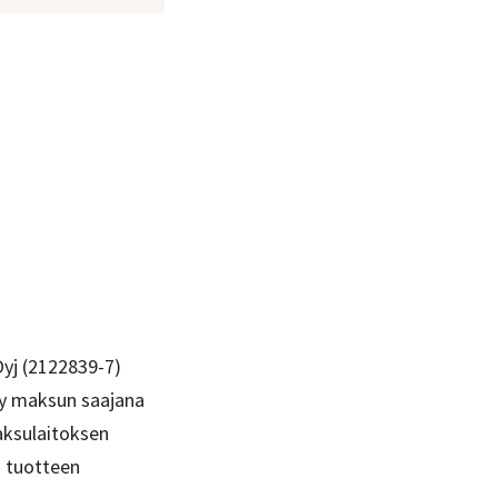
!
Oyj (2122839-7)
kyy maksun saajana
maksulaitoksen
ä tuotteen