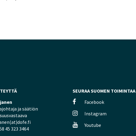
HTEYTTÄ
SEURAA SUOMEN TOIMINTAA
ljanen
Facebook
johtaja ja säätiön
Instagram
isuusvastaava
janen(at)dofe.fi
Youtube
58 45 323 3464