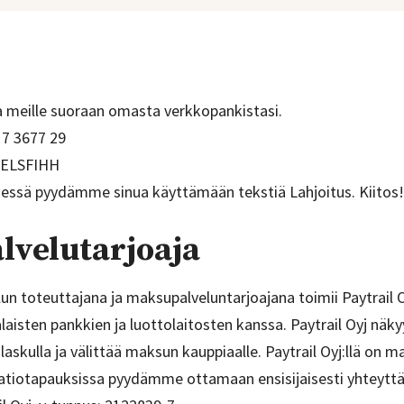
a meille suoraan omasta verkkopankistasi.
17 3677 29
HELSFIHH
dessä pyydämme sinua käyttämään tekstiä Lahjoitus. Kiitos
lvelutarjoaja
un toteuttajana ja maksupalveluntarjoajana toimii Paytrail 
aisten pankkien ja luottolaitosten kanssa. Paytrail Oyj nä
ttilaskulla ja välittää maksun kauppiaalle. Paytrail Oyj:llä on 
atiotapauksissa pyydämme ottamaan ensisijaisesti yhteytt