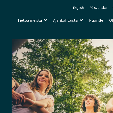
In English
På svenska
Tietoa meistä
Ajankohtaista
Nuorille
Oh