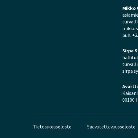
Mikko 
asiamie
turvall
mikko.v
puh. +3
Sirpa S
hallitu
turvall
sirpa.sy
Avartt
Kaisan
00100 H
Tietosuojaseloste
Saavutettavuusseloste