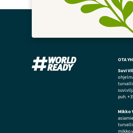
OTA Y
Suvi Vi
ohjelma
turvall
suvi.vil
puh. +3
Mikko 
asiamie
turvall
mikko.v