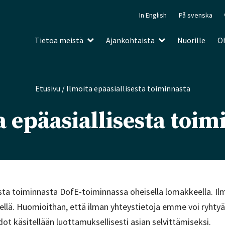
In English
På svenska
Tietoa meistä
Ajankohtaista
Nuorille
Oh
Etusivu
/
Ilmoita epäasiallisesta toiminnasta
a epäasiallisesta toim
esta toiminnasta DofE-toiminnassa oheisella lomakkeella. Il
ellä. Huomioithan, että ilman yhteystietoja emme voi ryhtyä y
dot käsitellään luottamuksellisesti asian selvittämiseksi.