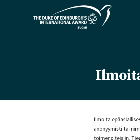
Ilmoit
Ilmoita epäasiallis
anonyymisti tai nim
toimenpiteisiin. Tie