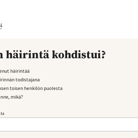
i
.
 häirintä kohdistui?
enut häirintää
irinnän todistajana
ksen toisen henkilön puolesta
anne, mikä?
sta