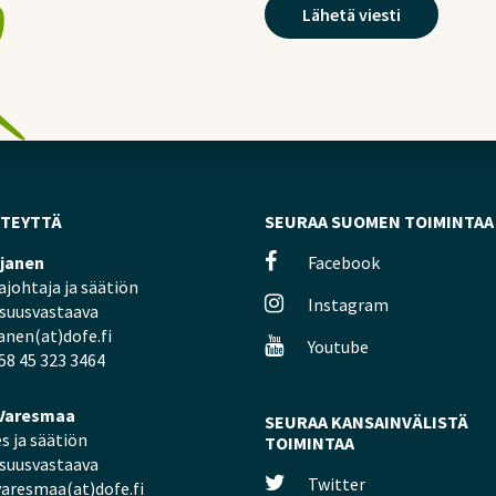
HTEYTTÄ
SEURAA SUOMEN TOIMINTAA
ljanen
Facebook
johtaja ja säätiön
Instagram
isuusvastaava
janen(at)dofe.fi
Youtube
58 45 323 3464
Varesmaa
SEURAA KANSAINVÄLISTÄ
s ja säätiön
TOIMINTAA
isuusvastaava
Twitter
aresmaa(at)dofe.fi