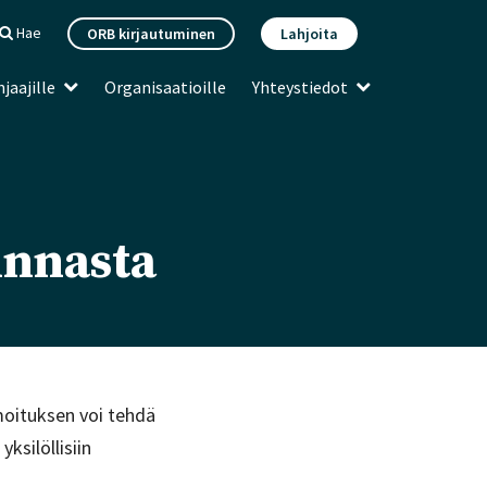
Hae
ORB kirjautuminen
Lahjoita
jaajille
Organisaatioille
Yhteystiedot
innasta
moituksen voi tehdä
ksilöllisiin