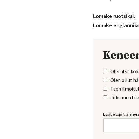
Lomake ruotsiksi.
Lomake englanniks
Keneen
Olen itse kok
Olen ollut hä
Teen ilmoitu
Joku muu til
Lisätietoja tilantee