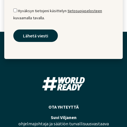
Hyväksyn tietojeni käsittelyn
tietosuojaselosteen
kuvaamalla tavalla.
OTA YHTEYTTÄ
Suvi Viljanen
ohjelmajohtaja ja säätiön turvallisuusvastaava