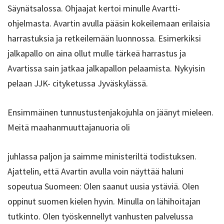
Säynätsalossa. Ohjaajat kertoi minulle Avartti-
ohjelmasta. Avartin avulla pääsin kokeilemaan erilaisia
harrastuksia ja retkeilemään luonnossa. Esimerkiksi
jalkapallo on aina ollut mulle tärkeä harrastus ja
Avartissa sain jatkaa jalkapallon pelaamista. Nykyisin
pelaan JJK- cityketussa Jyväskylässä.
Ensimmäinen tunnustustenjakojuhla on jäänyt mieleen.
Meitä maahanmuuttajanuoria oli
juhlassa paljon ja saimme ministeriltä todistuksen.
Ajattelin, että Avartin avulla voin näyttää haluni
sopeutua Suomeen: Olen saanut uusia ystäviä. Olen
oppinut suomen kielen hyvin. Minulla on lähihoitajan
tutkinto. Olen työskennellyt vanhusten palvelussa