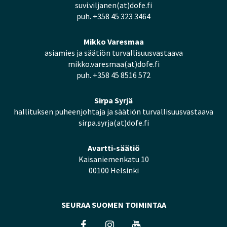
suvi.viljanen(at)dofe.fi
puh. +358 45 323 3464
Mikko Varesmaa
asiamies ja säätiön turvallisuusvastaava
mikko.varesmaa(at)dofe.fi
puh. +358 45 8516 572
Sirpa Syrjä
hallituksen puheenjohtaja ja säätiön turvallisuusvastaava
sirpa.syrja(at)dofe.fi
Avartti-säätiö
Kaisaniemenkatu 10
00100 Helsinki
SEURAA SUOMEN TOIMINTAA