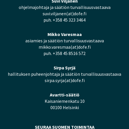
Suvi Viljanen
ohjelmajohtaja ja säätiön turvallisuusvastaava
suvi.viljanen(at)dofe.fi
puh. +358 45 323 3464
Mikko Varesmaa
asiamies ja säätiön turvallisuusvastaava
mikko.varesmaa(at)dofe.fi
puh. +358 45 8516 572
Sirpa Syrjä
hallituksen puheenjohtaja ja säätiön turvallisuusvastaava
sirpa.syrja(at)dofe.fi
Avartti-säätiö
Kaisaniemenkatu 10
00100 Helsinki
SEURAA SUOMEN TOIMINTAA