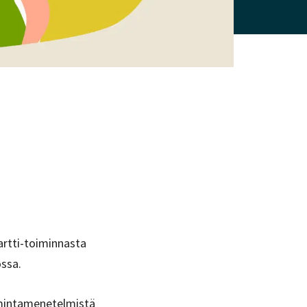
artti-toiminnasta
ossa.
oimintamenetelmistä