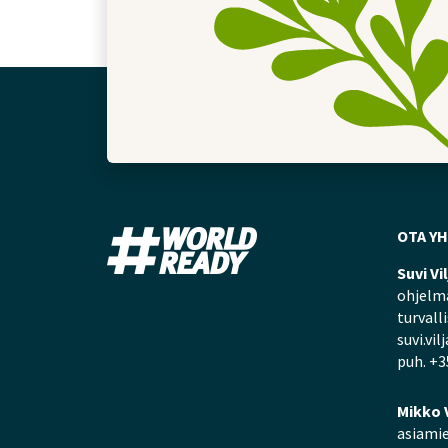
OTA Y
Suvi Vi
ohjelma
turvall
suvi.vil
puh. +3
Mikko 
asiamie