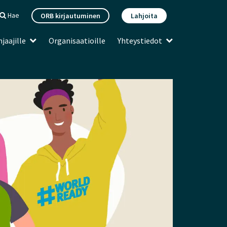
Hae
ORB kirjautuminen
Lahjoita
jaajille
Organisaatioille
Yhteystiedot