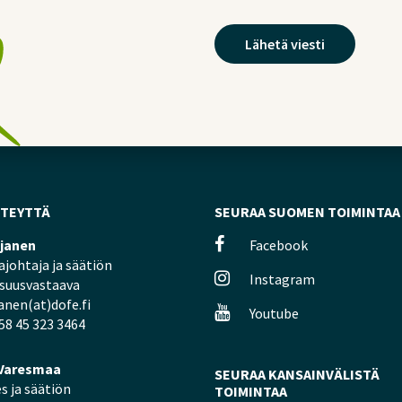
HTEYTTÄ
SEURAA SUOMEN TOIMINTAA
ljanen
Facebook
johtaja ja säätiön
Instagram
isuusvastaava
janen(at)dofe.fi
Youtube
58 45 323 3464
Varesmaa
SEURAA KANSAINVÄLISTÄ
s ja säätiön
TOIMINTAA