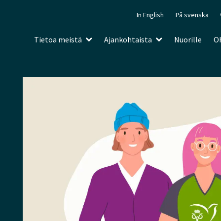
In English
På svenska
Tietoa meistä
Ajankohtaista
Nuorille
Oh