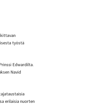
lkittavan
isesta työstä
rinssi Edwardilta.
tuksen Navid
ajataustaisia
a erilaisia nuorten