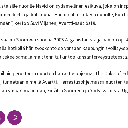
aisille nuorille Navid on sydämellinen esikuva, joka on inspi
men kieltä ja kulttuuria. Hän on ollut tukena nuorille, kun 
mään”, kertoo Suvi Viljanen, Avartti-säätiöstä.
saapui Suomeen vuonna 2003 Afganistanista ja hän on opisk
Tällä hetkellä hän työskentelee Vantaan kaupungin työllisyysp
 tekee samalla maisterin tutkintoa kansanterveystieteestä
hilipin perustama nuorten harrastusohjelma, The Duke of E
, tunnetaan nimellä Avartti. Harrastusohjelmassa nuorten t
taan ympäri maailmaa; Fidžiltä Suomeen ja Yhdysvalloista U