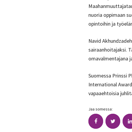
Maahanmuuttajataust
nuoria oppimaan suo
opintoihin ja työelä
Navid Akhundzadeh 
sairaanhoitajaksi. 
omavalmentajana ja
Suomessa Prinssi P
International Award
vapaaehtoisia juhli
Jaa somessa: