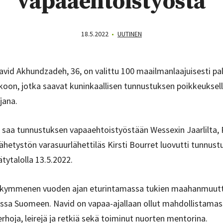
vapaaehtoistyöstä
18.5.2022
•
UUTINEN
Navid Akhundzadeh, 36, on valittu 100 maailmanlaajuisesti pa
oon, jotka saavat kuninkaallisen tunnustuksen poikkeuksell
jana.
saa tunnustuksen vapaaehtoistyöstään Wessexin Jaarlilta, P
lähetystön varasuurlähettiläs Kirsti Bourret luovutti tunnus
tytalolla 13.5.2022.
 kymmenen vuoden ajan eturintamassa tukien maahanmuutt
sa Suomeen. Navid on vapaa-ajallaan ollut mahdollistamass
rhoja, leirejä ja retkiä sekä toiminut nuorten mentorina.