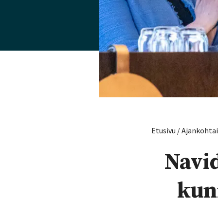
Etusivu
/
Ajankohta
Navi
kun