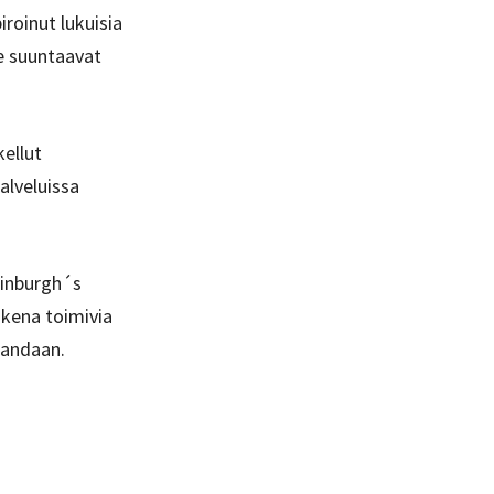
roinut lukuisia
he suuntaavat
ellut
alveluissa
.
dinburgh´s
ukena toimivia
gandaan.