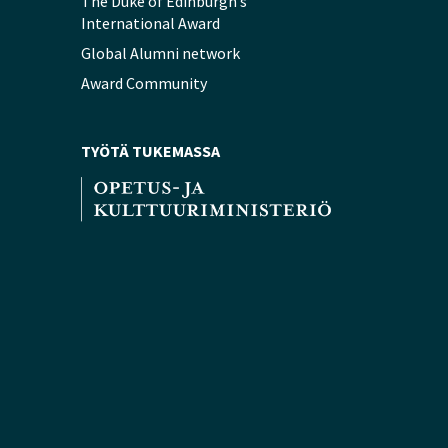
The Duke of Edinburgh’s
International Award
Global Alumni network
Award Community
TYÖTÄ TUKEMASSA