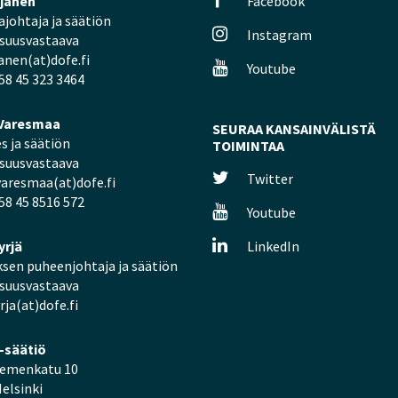
ljanen
Facebook
johtaja ja säätiön
Instagram
isuusvastaava
janen(at)dofe.fi
Youtube
58 45 323 3464
Varesmaa
SEURAA KANSAINVÄLISTÄ
s ja säätiön
TOIMINTAA
isuusvastaava
Twitter
aresmaa(at)dofe.fi
58 45 8516 572
Youtube
yrjä
LinkedIn
ksen puheenjohtaja ja säätiön
isuusvastaava
rja(at)dofe.fi
i-säätiö
iemenkatu 10
elsinki