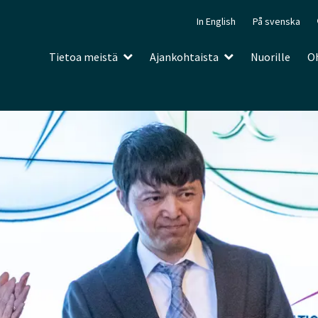
In English
På svenska
Tietoa meistä
Ajankohtaista
Nuorille
Oh