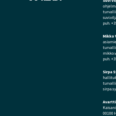
Suvi Vi
ohjelma
turvall
suvi.vil
puh. +3
Mikko 
asiamie
turvall
mikko.v
puh. +3
Sirpa S
hallitu
turvall
sirpa.sy
Avartt
Kaisan
00100 H