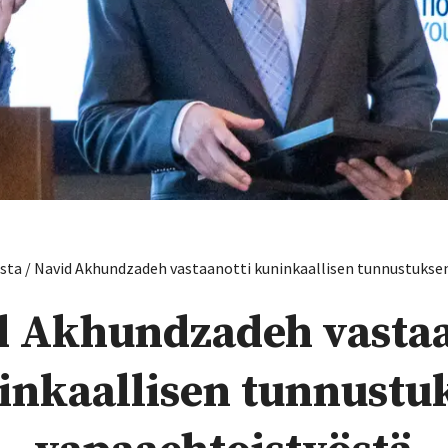
ista
/
Navid Akhundzadeh vastaanotti kuninkaallisen tunnustukse
d Akhundzadeh vastaa
inkaallisen tunnustu