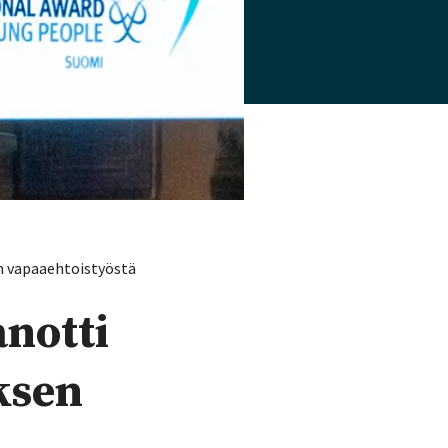
n vapaaehtoistyöstä
notti
ksen