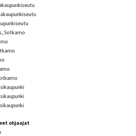
äkaupunkiseutu
ääkaupunkiseutu
aupunkiseutu
, Sotkamo
amo
otkamo
mo
kamo
Sotkamo
usikaupunki
sikaupunki
usikaupunki
eet ohjaajat
o