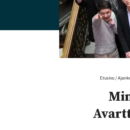
Etusivu
/
Ajank
Min
Avart