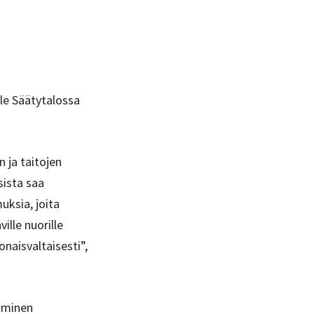
lle Säätytalossa
 ja taitojen
sista saa
uksia, joita
ille nuorille
naisvaltaisesti”,
tuminen