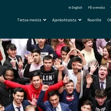
In English
På svenska
Tietoa meistä
Ajankohtaista
Nuorille
Oh