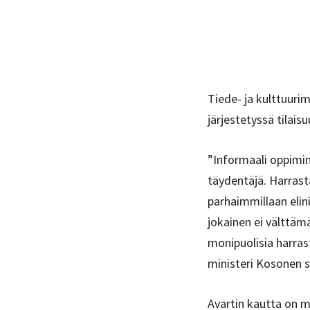
Tiede- ja kulttuuri
järjestetyssä tilais
”Informaali oppimin
täydentäjä. Harrast
parhaimmillaan elin
jokainen ei välttämä
monipuolisia harras
ministeri Kosonen s
Avartin kautta on m