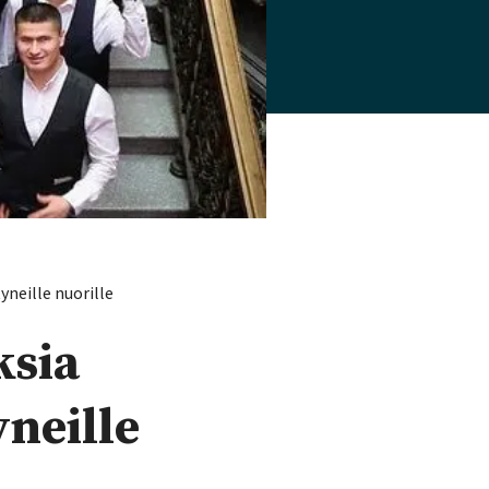
yneille nuorille
ksia
neille