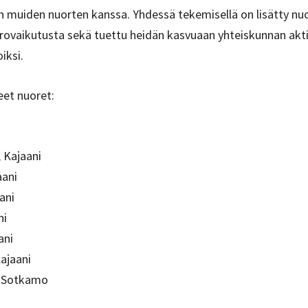
 muiden nuorten kanssa. Yhdessä tekemisellä on lisätty nu
rovaikutusta sekä tuettu heidän kasvuaan yhteiskunnan aktiiv
oiksi.
et nuoret:
 Kajaani
aani
ani
ni
ani
ajaani
, Sotkamo