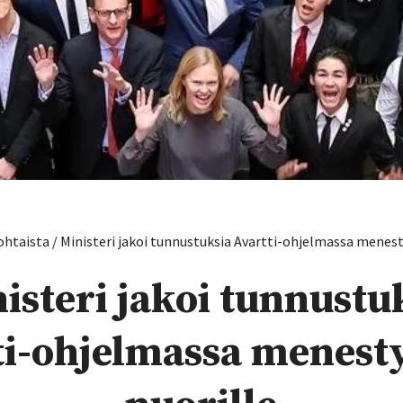
ohtaista
/
Ministeri jakoi tunnustuksia Avartti-ohjelmassa menest
isteri jakoi tunnustu
ti-ohjelmassa menesty