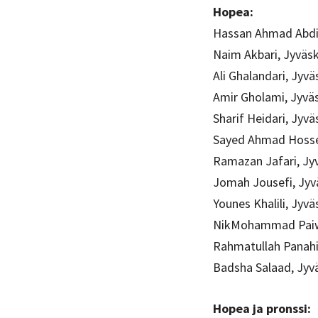
Hopea:
Hassan Ahmad Abdiw
Naim Akbari, Jyväs
Ali Ghalandari, Jyvä
Amir Gholami, Jyvä
Sharif Heidari, Jyvä
Sayed Ahmad Hossei
Ramazan Jafari, Jy
Jomah Jousefi, Jyv
Younes Khalili, Jyvä
NikMohammad Paiw
Rahmatullah Panahi
Badsha Salaad, Jyv
Hopea ja pronssi: