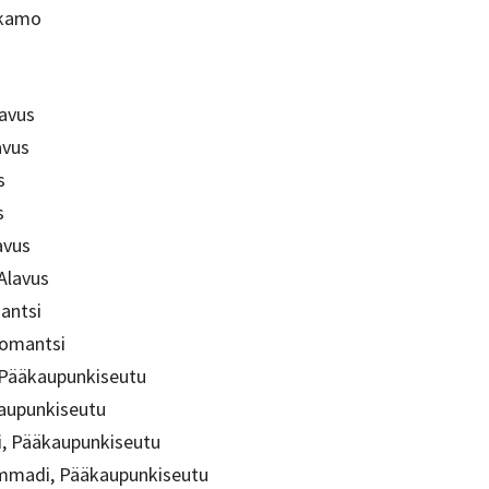
tkamo
lavus
avus
s
s
avus
Alavus
mantsi
lomantsi
 Pääkaupunkiseutu
kaupunkiseutu
 Pääkaupunkiseutu
adi, Pääkaupunkiseutu