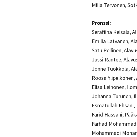
Milla Tervonen, So
Pronssi:
Serafiina Keisala, A
Emilia Latvanen, Al
Satu Pellinen, Alavu
Jussi Rantee, Alavu
Jonne Tuokkola, Al
Roosa Ylipelkonen, 
Elisa Leinonen, Ilo
Johanna Turunen, I
Esmatullah Ehsani,
Farid Hassani, Pää
Farhad Mohammadi,
Mohammadi Mohamm