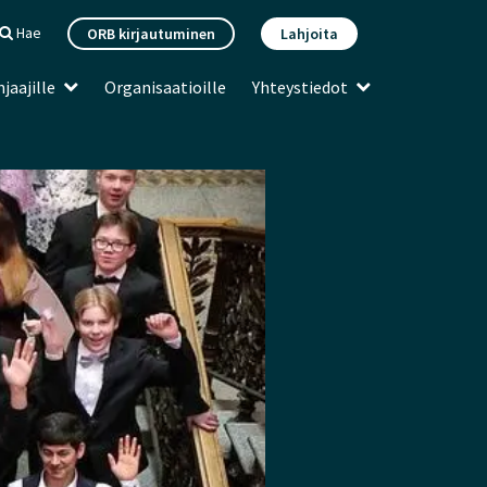
Hae
ORB kirjautuminen
Lahjoita
jaajille
Organisaatioille
Yhteystiedot