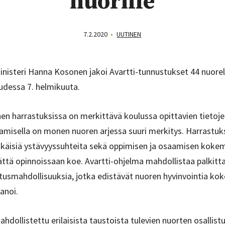
nuorille
7.2.2020
•
UUTINEN
ministeri Hanna Kosonen jakoi Avartti-tunnustukset 44 nuore
uudessa 7. helmikuuta.
en harrastuksissa on merkittävä koulussa opittavien tietojen
amisella on monen nuoren arjessa suuri merkitys. Harrastuk
ikäisiä ystävyyssuhteita sekä oppimisen ja osaamisen kokem
ttä opinnoissaan koe. Avartti-ohjelma mahdollistaa palkittav
tusmahdollisuuksia, jotka edistävät nuoren hyvinvointia koko
anoi.
ahdollistettu erilaisista taustoista tulevien nuorten osallis