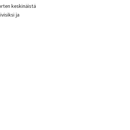
orten keskinäistä
isiksi ja