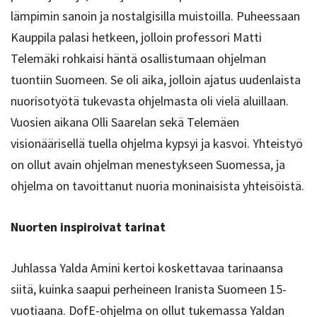
lämpimin sanoin ja nostalgisilla muistoilla. Puheessaan
Kauppila palasi hetkeen, jolloin professori Matti
Telemäki rohkaisi häntä osallistumaan ohjelman
tuontiin Suomeen. Se oli aika, jolloin ajatus uudenlaista
nuorisotyötä tukevasta ohjelmasta oli vielä aluillaan.
Vuosien aikana Olli Saarelan sekä Telemäen
visionäärisellä tuella ohjelma kypsyi ja kasvoi. Yhteistyö
on ollut avain ohjelman menestykseen Suomessa, ja
ohjelma on tavoittanut nuoria moninaisista yhteisöistä.
Nuorten inspiroivat tarinat
Juhlassa Yalda Amini kertoi koskettavaa tarinaansa
siitä, kuinka saapui perheineen Iranista Suomeen 15-
vuotiaana. DofE-ohjelma on ollut tukemassa Yaldan