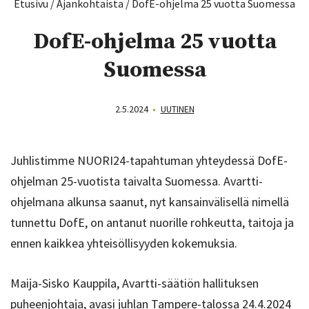
Etusivu
/
Ajankohtaista
/
DofE-ohjelma 25 vuotta Suomessa
DofE-ohjelma 25 vuotta
Suomessa
2.5.2024
•
UUTINEN
Juhlistimme NUORI24-tapahtuman yhteydessä DofE-
ohjelman 25-vuotista taivalta Suomessa. Avartti-
ohjelmana alkunsa saanut, nyt kansainvälisellä nimellä
tunnettu DofE, on antanut nuorille rohkeutta, taitoja ja
ennen kaikkea yhteisöllisyyden kokemuksia.
Maija-Sisko Kauppila, Avartti-säätiön hallituksen
puheenjohtaja, avasi juhlan Tampere-talossa 24.4.2024