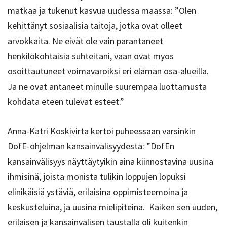
matkaa ja tukenut kasvua uudessa maassa: ”Olen
kehittänyt sosiaalisia taitoja, jotka ovat olleet
arvokkaita. Ne eivät ole vain parantaneet
henkilökohtaisia suhteitani, vaan ovat myös
osoittautuneet voimavaroiksi eri elämän osa-alueilla.
Ja ne ovat antaneet minulle suurempaa luottamusta
kohdata eteen tulevat esteet.”
Anna-Katri Koskivirta kertoi puheessaan varsinkin
DofE-ohjelman kansainvälisyydestä: ”DofEn
kansainvälisyys näyttäytyikin aina kiinnostavina uusina
ihmisinä, joista monista tulikin loppujen lopuksi
elinikäisiä ystäviä, erilaisina oppimisteemoina ja
keskusteluina, ja uusina mielipiteinä. Kaiken sen uuden,
erilaisen ja kansainvälisen taustalla oli kuitenkin