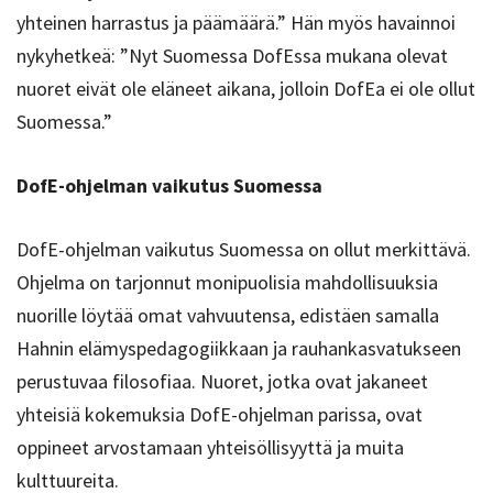
yhteinen harrastus ja päämäärä.” Hän myös havainnoi
nykyhetkeä: ”Nyt Suomessa DofEssa mukana olevat
nuoret eivät ole eläneet aikana, jolloin DofEa ei ole ollut
Suomessa.”
DofE-ohjelman vaikutus Suomessa
DofE-ohjelman vaikutus Suomessa on ollut merkittävä.
Ohjelma on tarjonnut monipuolisia mahdollisuuksia
nuorille löytää omat vahvuutensa, edistäen samalla
Hahnin elämyspedagogiikkaan ja rauhankasvatukseen
perustuvaa filosofiaa. Nuoret, jotka ovat jakaneet
yhteisiä kokemuksia DofE-ohjelman parissa, ovat
oppineet arvostamaan yhteisöllisyyttä ja muita
kulttuureita.