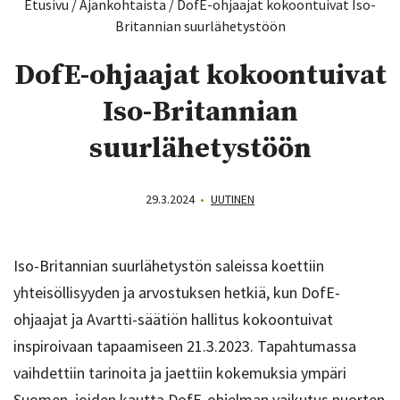
Etusivu
/
Ajankohtaista
/
DofE-ohjaajat kokoontuivat Iso-
Britannian suurlähetystöön
DofE-ohjaajat kokoontuivat
Iso-Britannian
suurlähetystöön
29.3.2024
•
UUTINEN
Iso-Britannian suurlähetystön saleissa koettiin
yhteisöllisyyden ja arvostuksen hetkiä, kun DofE-
ohjaajat ja Avartti-säätiön hallitus kokoontuivat
inspiroivaan tapaamiseen 21.3.2023. Tapahtumassa
vaihdettiin tarinoita ja jaettiin kokemuksia ympäri
Suomen, joiden kautta DofE-ohjelman vaikutus nuorten