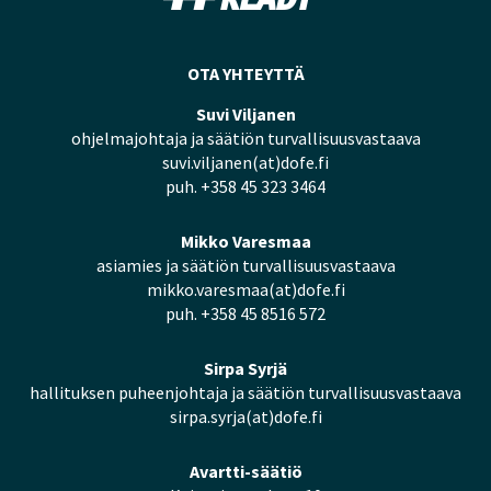
OTA YHTEYTTÄ
Suvi Viljanen
ohjelmajohtaja ja säätiön turvallisuusvastaava
suvi.viljanen(at)dofe.fi
puh. +358 45 323 3464
Mikko Varesmaa
asiamies ja säätiön turvallisuusvastaava
mikko.varesmaa(at)dofe.fi
puh. +358 45 8516 572
Sirpa Syrjä
hallituksen puheenjohtaja ja säätiön turvallisuusvastaava
sirpa.syrja(at)dofe.fi
Avartti-säätiö