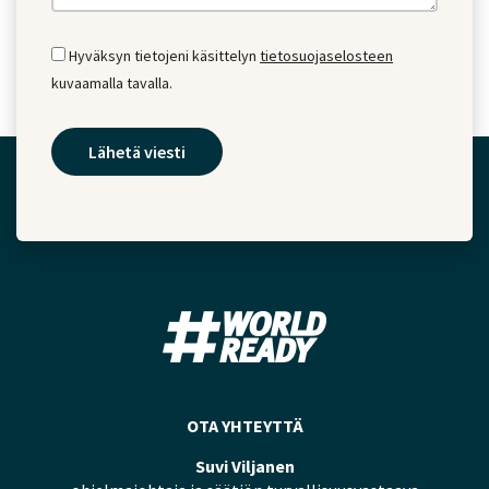
Hyväksyn tietojeni käsittelyn
tietosuojaselosteen
kuvaamalla tavalla.
OTA YHTEYTTÄ
Suvi Viljanen