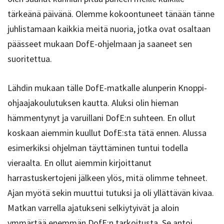
tärkeänä päivänä. Olemme kokoontuneet tänään tänne
juhlistamaan kaikkia meitä nuoria, jotka ovat osaltaan
päässeet mukaan DofE-ohjelmaan ja saaneet sen
suoritettua.
Lähdin mukaan tälle DofE-matkalle alunperin Knoppi-
ohjaajakoulutuksen kautta. Aluksi olin hieman
hämmentynyt ja varuillani DofE:n suhteen. En ollut
koskaan aiemmin kuullut DofE:sta tätä ennen. Alussa
esimerkiksi ohjelman täyttäminen tuntui todella
vieraalta. En ollut aiemmin kirjoittanut
harrastuskertojeni jälkeen ylös, mitä olimme tehneet.
Ajan myötä sekin muuttui tutuksi ja oli yllättävän kivaa.
Matkan varrella ajatukseni selkiytyivät ja aloin
ymmärtää enemmän DofE:n tarkoitusta. Se antoi