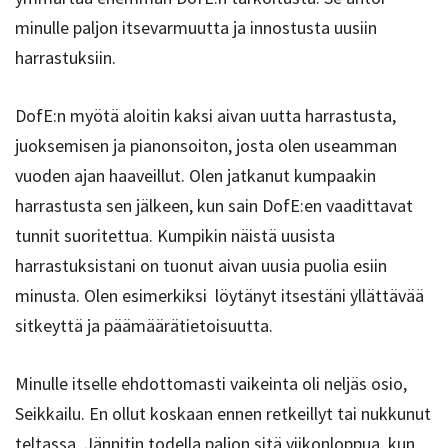
minulle paljon itsevarmuutta ja innostusta uusiin
harrastuksiin.
DofE:n myötä aloitin kaksi aivan uutta harrastusta,
juoksemisen ja pianonsoiton, josta olen useamman
vuoden ajan haaveillut. Olen jatkanut kumpaakin
harrastusta sen jälkeen, kun sain DofE:en vaadittavat
tunnit suoritettua. Kumpikin näistä uusista
harrastuksistani on tuonut aivan uusia puolia esiin
minusta. Olen esimerkiksi löytänyt itsestäni yllättävää
sitkeyttä ja päämäärätietoisuutta.
Minulle itselle ehdottomasti vaikeinta oli neljäs osio,
Seikkailu. En ollut koskaan ennen retkeillyt tai nukkunut
teltassa. Jännitin todella paljon sitä viikonloppua, kun