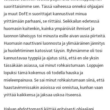
suorittaisimme sen. Tässä vaiheessa onneksi ohjaajani
ja muut DofE:n suorittajat kannustivat minua
yrittämään parhaani, se riittäisi. Seikkailun edetessä
huomasin kuitenkin, kuinka ympäröivät ihmiset ja
luonnon läheisyys toi minusta esille aivan uusia piirteitä.
Huomasin nauttivani luonnosta ja ylimääräinen jännitys
ja huolehtiminen katosivat täysin. Ryhmämme oli tosi
kannustavaa tyyppiä ja ajatus siitä, että en ole yksin
tässäkään asiassa, sai minut rohkaistumaan. Loppujen
lopuksi tämä kokemus oli todella hauska ja
mieleenpainuva. Se sai minut rohkaistumaan siinä, että
haastavimmissakin asioissa voi onnistua, kunhan vaan
yrittää kaikkensa ja jaksaa uskoa itseensä.
Haluan ehdottomasti kiittää erityisesti ohjaajiani