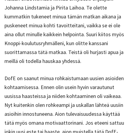
Johanna Lindstamia ja Pirita Laihoa. Te olette
kummatkin tukeneet minua tämän matkan aikana ja
puskeneet minua kohti tavoitteitani, vaikka se ei ole
aina ollut minulle kaikkein helpointa. Suuri kiitos myös
Knoppi-koulutusryhmälleni, kun olitte kanssani
suorittamassa tätä matkaa. Teistä oli hurjasti apua ja
meillä oli todella hauskaa yhdessä.
DofE on saanut minua rohkaistumaan uusien asioiden
kohtaamisessa. Ennen olin usein hyvin varautunut
uusissa haasteissa ja niiden kohtaaminen oli vaikeaa.
Nyt kuitenkin olen rohkeampi ja uskallan lähteä uusiin
asioihin innostuneena. Aion tulevaisuudessa käyttää
tätä myös omana motivaattorinani. Jos eteeni sattuu
jokin uusi este tai haaste, aion muistella tätä DofE-