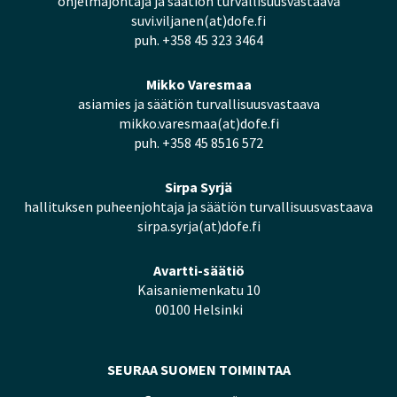
ohjelmajohtaja ja säätiön turvallisuusvastaava
suvi.viljanen(at)dofe.fi
puh. +358 45 323 3464
Mikko Varesmaa
asiamies ja säätiön turvallisuusvastaava
mikko.varesmaa(at)dofe.fi
puh. +358 45 8516 572
Sirpa Syrjä
hallituksen puheenjohtaja ja säätiön turvallisuusvastaava
sirpa.syrja(at)dofe.fi
Avartti-säätiö
Kaisaniemenkatu 10
00100 Helsinki
SEURAA SUOMEN TOIMINTAA