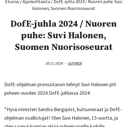
Etusivu
/
Ajankohtaista
/
DofE-juhla 2024 / Nuoren puhe: Suvi
Halonen, Suomen Nuorisoseurat
DofE-juhla 2024 / Nuoren
puhe: Suvi Halonen,
Suomen Nuorisoseurat
20.11.2024
•
UUTINEN
DofE-ohjelman pronssitason tehnyt Suvi Halonen piti
puheen vuoden 2024 DofE-juhlassa 2024:
”Hyvä ministeri Sandra Bergqvist, kutsuvieraat ja DofE-
ohjelman osallistujat! Olen Suvi Halonen, 15 vuotta, ja
olen saanut kunnian pitää puheen meille kaikille