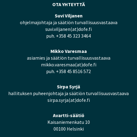
OTA YHTEYTTÄ
Suvi Viljanen
ohjelmajohtaja ja säätiön turvallisuusvastaava
suvi.viljanen(at)dofe.fi
puh. +358 45 323 3464
Mikko Varesmaa
asiamies ja säätiön turvallisuusvastaava
mikko.varesmaa(at)dofe.fi
puh. +358 45 8516 572
Sirpa Syrjä
hallituksen puheenjohtaja ja säätiön turvallisuusvastaava
sirpa.syrja(at)dofe.fi
Avartti-säätiö
Kaisaniemenkatu 10
00100 Helsinki