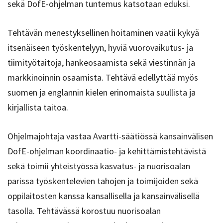
sekä DofE-ohjelman tuntemus katsotaan eduksi.
Tehtävän menestyksellinen hoitaminen vaatii kykyä
itsenäiseen työskentelyyn, hyviä vuorovaikutus- ja
tiimityötaitoja, hankeosaamista sekä viestinnän ja
markkinoinnin osaamista. Tehtävä edellyttää myös
suomen ja englannin kielen erinomaista suullista ja
kirjallista taitoa.
Ohjelmajohtaja vastaa Avartti-säätiössä kansainvälisen
DofE-ohjelman koordinaatio- ja kehittämistehtävistä
sekä toimii yhteistyössä kasvatus- ja nuorisoalan
parissa työskentelevien tahojen ja toimijoiden sekä
oppilaitosten kanssa kansallisella ja kansainvälisellä
tasolla. Tehtävässä korostuu nuorisoalan