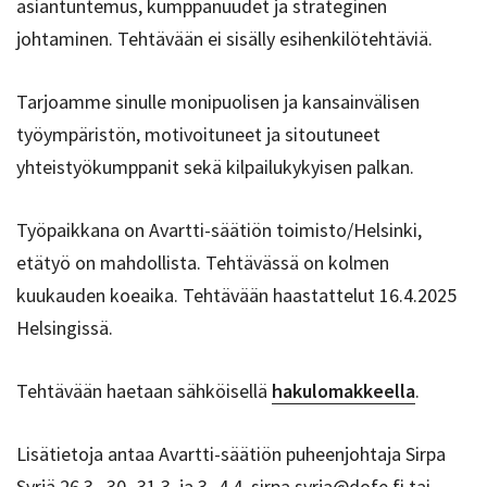
asiantuntemus, kumppanuudet ja strateginen
johtaminen. Tehtävään ei sisälly esihenkilötehtäviä.
Tarjoamme sinulle monipuolisen ja kansainvälisen
työympäristön, motivoituneet ja sitoutuneet
yhteistyökumppanit sekä kilpailukykyisen palkan.
Työpaikkana on Avartti-säätiön toimisto/Helsinki,
etätyö on mahdollista. Tehtävässä on kolmen
kuukauden koeaika. Tehtävään haastattelut 16.4.2025
Helsingissä.
Tehtävään haetaan sähköisellä
hakulomakkeella
.
Lisätietoja antaa Avartti-säätiön puheenjohtaja Sirpa
Syrjä 26.3., 30.-31.3. ja 3.-4.4. sirpa.syrja@dofe.fi tai