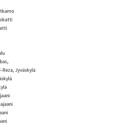
o
otkamo
okatti
atti
ulu
bas,
Reza, Jyväskylä
äskylä
kylä
jaani
ajaani
aani
aani