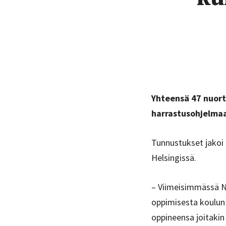
Yhteensä 47 nuorta
harrastusohjelmaan
Tunnustukset jakoi 
Helsingissä.
– Viimeisimmässä N
oppimisesta koulun
oppineensa joitakin