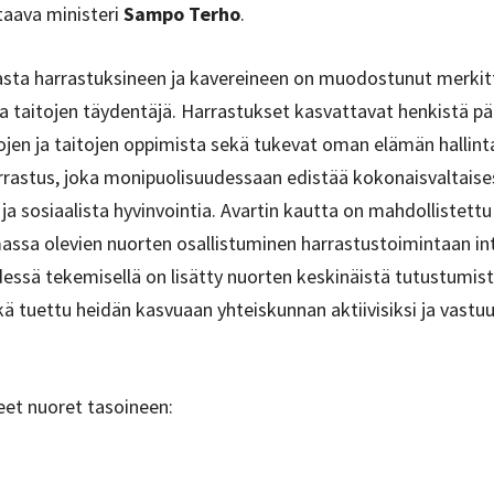
taava ministeri
Sampo Terho
.
asta harrastuksineen ja kavereineen on muodostunut merkit
 ja taitojen täydentäjä. Harrastukset kasvattavat henkistä 
ojen ja taitojen oppimista sekä tukevat oman elämän hallint
harrastus, joka monipuolisuudessaan edistää kokonaisvaltaise
 ja sosiaalista hyvinvointia. Avartin kautta on mahdollistett
sa olevien nuorten osallistuminen harrastustoimintaan in
essä tekemisellä on lisätty nuorten keskinäistä tutustumist
 tuettu heidän kasvuaan yhteiskunnan aktiivisiksi ja vastuulli
et nuoret tasoineen: