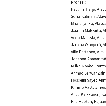
Pronssi:
Pauliina Harju, Alav
Sofia Kulmala, Alav
Miia Liljanko, Alavu
Jasmin Mäkiviita, A
Veeti Mäntylä, Alav
Jamina Ojanperä, A
Ville Partanen, Alav
Johanna Rannanmäk
Miika Alanko, Rants
Ahmad Sarwar Zaina
Hosseini Sayed Ahm
Kimmo Vattulainen,
Antti Kaikkonen, Ka
Kiia Huotari, Kajaan