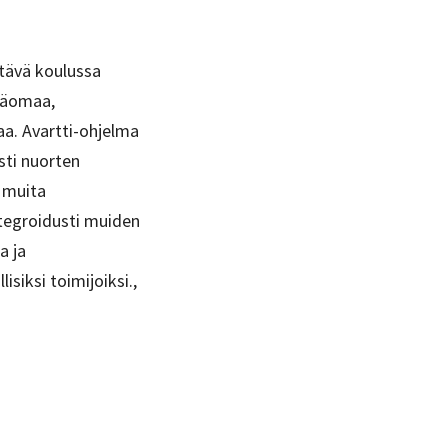
tävä koulussa
pääomaa,
aa. Avartti-ohjelma
sti nuorten
u muita
tegroidusti muiden
a ja
siksi toimijoiksi.,