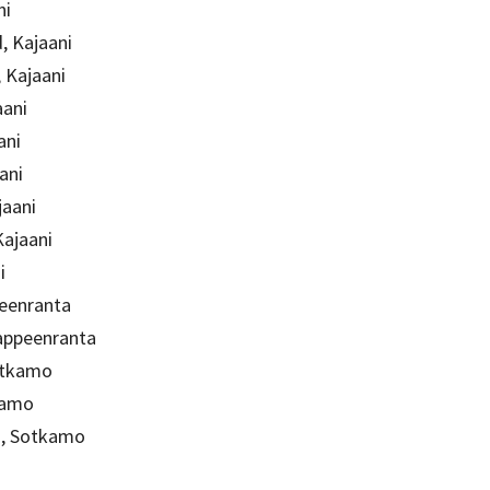
ni
 Kajaani
 Kajaani
aani
ani
ani
jaani
Kajaani
i
peenranta
Lappeenranta
otkamo
tkamo
n, Sotkamo