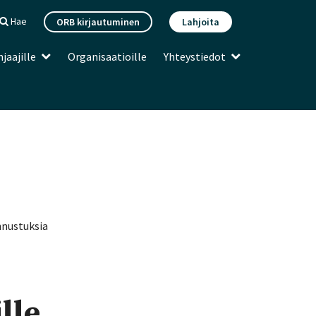
Hae
ORB kirjautuminen
Lahjoita
jaajille
Organisaatioille
Yhteystiedot
nnustuksia
lle