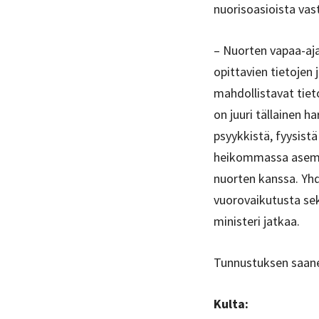
nuorisoasioista vas
– Nuorten vapaa-aj
opittavien tietojen
mahdollistavat tiet
on juuri tällainen 
psyykkistä, fyysistä
heikommassa asemas
nuorten kanssa. Yhd
vuorovaikutusta sekä
ministeri jatkaa.
Tunnustuksen saane
Kulta: