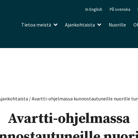
In English
På svenska
Tietoa meistä
Ajankohtaista
Nuorille
Oh
Ajankohtaista
/
Avartti-ohjelmassa kunnostautuneille nuorille tu
Avartti-ohjelmassa
nnostautuneille nuori