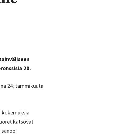
sainväliseen
ronssisia 20.
aina 24. tammikuuta
en kokemuksia
uoret katsovat
, sanoo