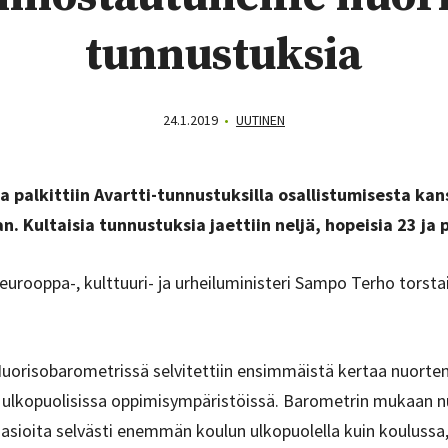
tunnustuksia
24.1.2019
•
UUTINEN
 palkittiin Avartti-tunnustuksilla osallistumisesta kan
. Kultaisia tunnustuksia jaettiin neljä, hopeisia 23 ja p
eurooppa-, kulttuuri- ja urheiluministeri Sampo Terho torst
uorisobarometrissä selvitettiin ensimmäistä kertaa nuort
 ulkopuolisissa oppimisympäristöissä. Barometrin mukaan n
 asioita selvästi enemmän koulun ulkopuolella kuin koulussa