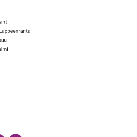
ahti
 Lappeenranta
nsuu
almi