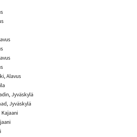
us
us
s
lavus
us
lavus
us
i, Alavus
ila
din, Jyväskylä
ad, Jyväskylä
 Kajaani
jaani
i