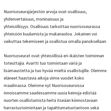
Nuorisoseurajärjestön arvoja ovat osallisuus,
yhdenvertaisuus, moninaisuus ja
yhteisöllisyys. Osallisuus tarkoittaa nuorisoseurassa
yhteisöön kuulumista ja mukanaoloa. Jokainen voi
vaikuttaa tekemiseen ja osallistua omalla panoksellaan.
Nuorisoseurat ovat yhteisöllisiä eri-ikäisten toiminnan
toteuttajia. Avartti tuo toimintaan väriä ja
lisämaustetta ja tuo hyvää mieltä osallistujille. Olemme
eläneet haastavia aikoja viime vuodet koko
maailmassa. Olemme nyt Nuorisoseuroissa
innoissamme saadessamme uusia keinoja edistää
nuorten osallistumista heitä itseään kiinnostavaan
harrastustoimintaan ja tapahtumatuotantoon sekä