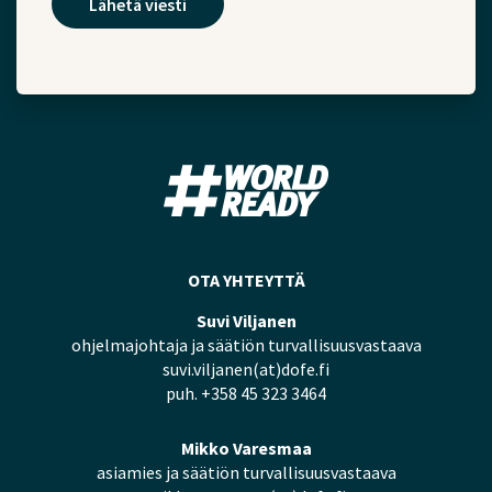
OTA YHTEYTTÄ
Suvi Viljanen
ohjelmajohtaja ja säätiön turvallisuusvastaava
suvi.viljanen(at)dofe.fi
puh. +358 45 323 3464
Mikko Varesmaa
asiamies ja säätiön turvallisuusvastaava