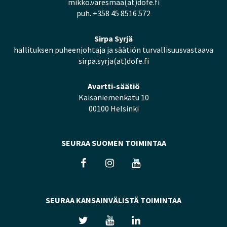
mikko.varesmaa(at)dofe.fi
puh. +358 45 8516 572
Sirpa Syrjä
hallituksen puheenjohtaja ja säätiön turvallisuusvastaava
sirpa.syrja(at)dofe.fi
Avartti-säätiö
Kaisaniemenkatu 10
00100 Helsinki
SEURAA SUOMEN TOIMINTAA
SEURAA KANSAINVÄLISTÄ TOIMINTAA